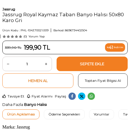
Jassrug
Jassrug Royal Kaymaz Taban Banyo Halısı 50x80
Karo Gri
Ürün Kodu :
PHL-1043.70021.009
Barkod :
8696734402504
(0)
Yorum Yap
199,90
TL
41
339,90
TL
%
İndirim
SEPETE EKLE
HEMEN AL
Toptan Fiyat Bilgisi Al
Tavsiye Et
Fiyat Alarmı
Paylaş
Daha Fazla
Banyo Halısı
Ürün Açıklaması
Ödeme Seçenekleri
Yorumlar
Tavs
Marka: Jassrug