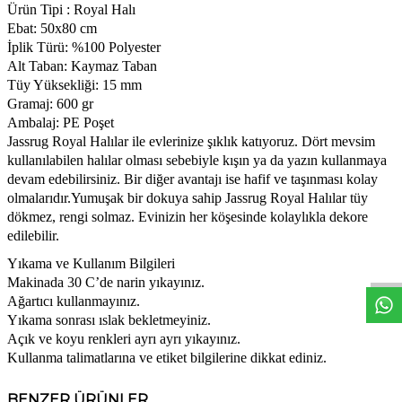
Ürün Tipi : Royal Halı
Ebat: 50x80 cm
İplik Türü: %100 Polyester
Alt Taban: Kaymaz Taban
Tüy Yüksekliği: 15 mm
Gramaj: 600 gr
Ambalaj: PE Poşet
Jassrug Royal Halılar ile evlerinize şıklık katıyoruz. Dört mevsim
kullanılabilen halılar olması sebebiyle kışın ya da yazın kullanmaya
devam edebilirsiniz. Bir diğer avantajı ise hafif ve taşınması kolay
olmalarıdır.Yumuşak bir dokuya sahip Jassrug Royal Halılar tüy
W
h
t
s
a
p
p
D
e
s
e
H
a
t
t
dökmez, rengi solmaz. Evinizin her köşesinde kolaylıkla dekore
edilebilir.
Yıkama ve Kullanım Bilgileri
Makinada 30 C’de narin yıkayınız.
Ağartıcı kullanmayınız.
Yıkama sonrası ıslak bekletmeyiniz.
Açık ve koyu renkleri ayrı ayrı yıkayınız.
Kullanma talimatlarına ve etiket bilgilerine dikkat ediniz.
BENZER ÜRÜNLER