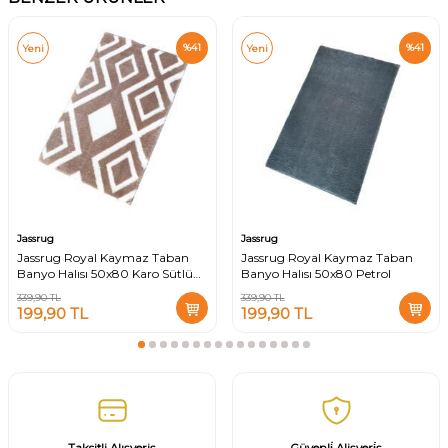
%
41
%
41
Yeni
Yeni
Jassrug
Jassrug
Jassrug Royal Kaymaz Taban
Jassrug Royal Kaymaz Taban
Banyo Halısı 50x80 Karo Sütlü
Banyo Halısı 50x80 Petrol
Kahve
339,90
TL
339,90
TL
199,90
TL
199,90
TL
Taksitli Alışveriş
Güvenli̇ Alişveri̇ş