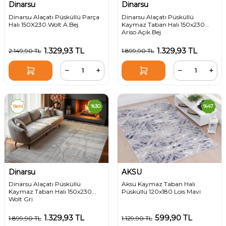
Dinarsu
Dinarsu
Dinarsu Alaçatı Püsküllü Parça
Dinarsu Alaçatı Püsküllü
Halı 150X230 Wolt A.Bej
Kaymaz Taban Halı 150x230
Ariso Açık Bej
1.329,93
TL
1.329,93
TL
2.149,90
TL
1.899,90
TL
Yeni
%
30
%
47
Dinarsu
AKSU
Dinarsu Alaçatı Püsküllü
Aksu Kaymaz Taban Halı
Kaymaz Taban Halı 150x230
Püsküllü 120x180 Lois Mavi
Wolt Gri
1.329,93
TL
599,90
TL
1.899,90
TL
1.129,90
TL