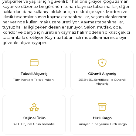
yetişkinler ve
yaşlılar
için güvenli bir halı öne çıkıyor. Çoğu zaman
kayan ve düzensiz bir görünüm sunan kaymaz taban halılar, diğer
halılardan daha kullanışlı oldukları için dikkat çekiyor. Modern ve
k
lasik
tasarımlar sunan kaymaz tabanlı halılar, yaşam alanlarınızın
her yerinde kullanılmak üzere üretiliyor. Kaymaz tabanlı halılar,
tüysüz halılar ilgi çeken desenler sunuyor. Salon, mutfak, oda,
koridor ve banyo için üretilen kaymaz halı modelleri dikkat çekici
tasarımlarla üretiliyor. Kaymaz taban halı modellerimizi inceleyin,
güvenle alışveriş yapın.
Taksitli Alışveriş
Güvenli̇ Alişveri̇ş
Tüm Kartlara Taksit İmkanı
256Bit SSL Sertifikası ile Güvenli
Alışveriş
Orijinal Ürün
Hızlı Kargo
%100 Orijinal Ürün Garantisi
Türkiyenin heryerine Hızlı Kargo