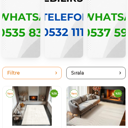
Filtre
Sırala
Yeni
%
38
Yeni
%
30