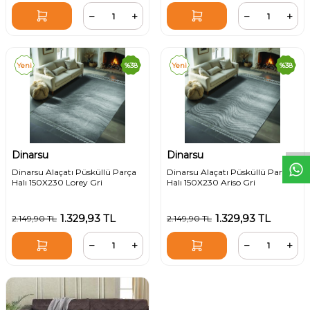
Yeni
%
38
Yeni
%
38
W
h
t
s
a
p
p
D
e
s
e
H
a
t
t
Dinarsu
Dinarsu
Dinarsu Alaçatı Püsküllü Parça
Dinarsu Alaçatı Püsküllü Parça
Halı 150X230 Lorey Gri
Halı 150X230 Ariso Gri
1.329,93
TL
1.329,93
TL
2.149,90
TL
2.149,90
TL