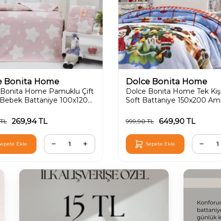
Karşılaştır
e Bonita Home
Merinos
Bonita Home Tek Kişilik 3D
Merinos All Day 2 Parça Yat
Battaniye 150x200 Amour
Örtüsü Seti Tek Kutulu Dur
649,90
TL
1.199,95
TL
TL
1.599,90
TL
Sepete Ekle
Sepete Ekle