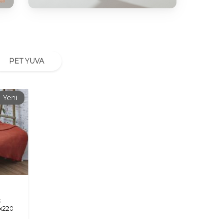
PET YUVA
Yeni
k
x220