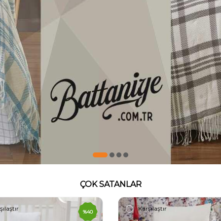
ÇOK SATANLAR
şılaştır
%
35
Yeni