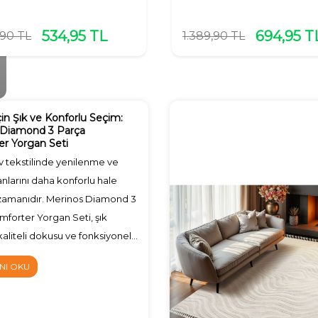
534,95
TL
694,95
T
,90
TL
1.389,90
TL
İçin Şık ve Konforlu Seçim:
 Diamond 3 Parça
r Yorgan Seti
 ev tekstilinde yenilenme ve
nlarını daha konforlu hale
zamanıdır. Merinos Diamond 3
forter Yorgan Seti, şık
 kaliteli dokusu ve fonksiyonel
yeni yıl yorgan seti arayanlar
NI OKU
bir tercihtir.