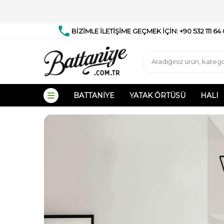
BİZİMLE İLETİŞİME GEÇMEK İÇİN: +90 532 111 64
BATTANIYE
YATAK ÖRTÜSÜ
HALI