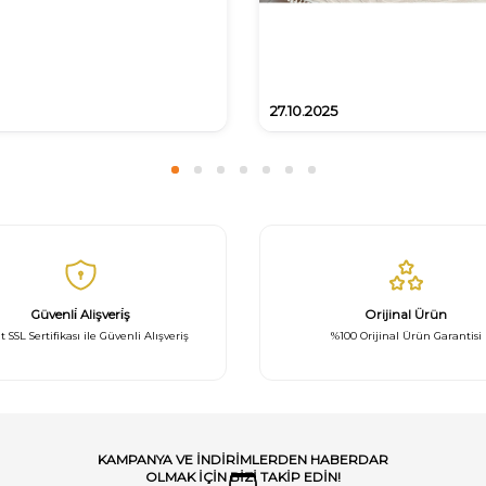
27.10.2025
Güvenli̇ Alişveri̇ş
Orijinal Ürün
t SSL Sertifikası ile Güvenli Alışveriş
%100 Orijinal Ürün Garantisi
KAMPANYA VE INDIRIMLERDEN HABERDAR
OLMAK IÇIN BIZI TAKIP EDIN!