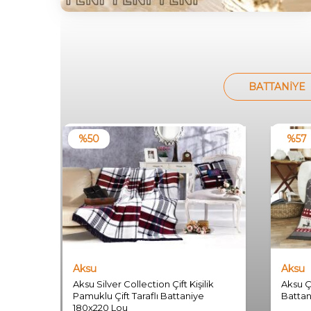
BATTANIYE
%
50
%
57
Aksu
Aksu
Aksu Silver Collection Çift Kişilik
Aksu Çi
Pamuklu Çift Taraflı Battaniye
Battan
180x220 Lou