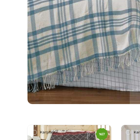
Karşılaştır
Kar
%
57
%
40