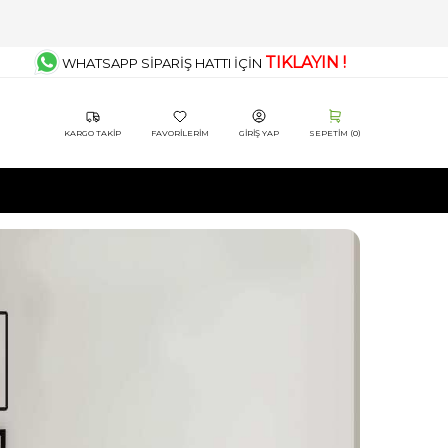
TIKLAYIN !
WHATSAPP SİPARİŞ HATTI İÇİN
KARGO TAKIP
FAVORILERIM
GIRIŞ YAP
SEPETIM (
0
)