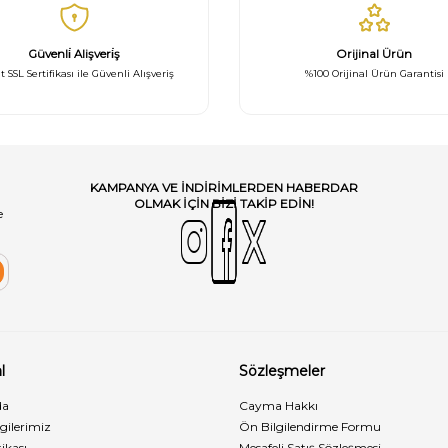
Güvenli̇ Alişveri̇ş
Orijinal Ürün
t SSL Sertifikası ile Güvenli Alışveriş
%100 Orijinal Ürün Garantisi
KAMPANYA VE INDIRIMLERDEN HABERDAR
OLMAK IÇIN BIZI TAKIP EDIN!
e
l
Sözleşmeler
da
Cayma Hakkı
lgilerimiz
Ön Bilgilendirme Formu
ikası
Mesafeli Satış Sözleşmesi