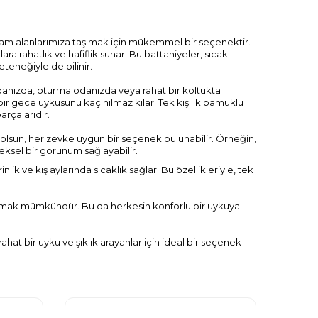
yaşam alanlarımıza taşımak için mükemmel bir seçenektir.
ra rahatlık ve hafiflik sunar. Bu battaniyeler, sıcak
teneğiyle de bilinir.
 odanızda, oturma odanızda veya rahat bir koltukta
 bir gece uykusunu kaçınılmaz kılar. Tek kişilik pamuklu
rçalarıdır.
la olsun, her zevke uygun bir seçenek bulunabilir. Örneğin,
ksel bir görünüm sağlayabilir.
k ve kış aylarında sıcaklık sağlar. Bu özellikleriyle, tek
e bulmak mümkündür. Bu da herkesin konforlu bir uykuya
ahat bir uyku ve şıklık arayanlar için ideal bir seçenek