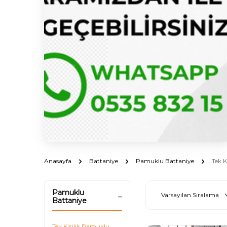
Anasayfa
Battaniye
Pamuklu Battaniye
Tek K
Pamuklu
Battaniye
Tek Kişilik Pamuklu