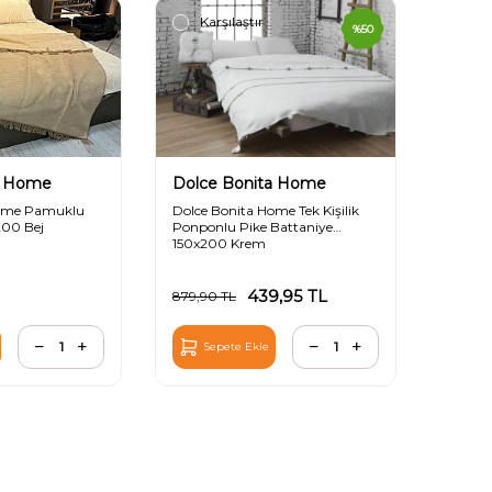
Karşılaştır
%
50
a Home
Dolce Bonita Home
Home Pamuklu
Dolce Bonita Home Tek Kişilik
200 Bej
Ponponlu Pike Battaniye
150x200 Krem
439,95
TL
879,90
TL
Sepete Ekle