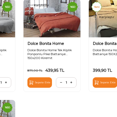
Karşılaştır
%
50
%
50
Yeni
Karşılaştır
Dolce Bonita Home
Dolce Bonit
şilik
Dolce Bonita Home Tek Kişilik
Dolce Bonita 
e
Ponponlu Pike Battaniye
Battaniye 150X
150x200 Kiremit
439,95
TL
399,90
TL
879,90
TL
Sepete Ekle
Sepete Ekle
%
50