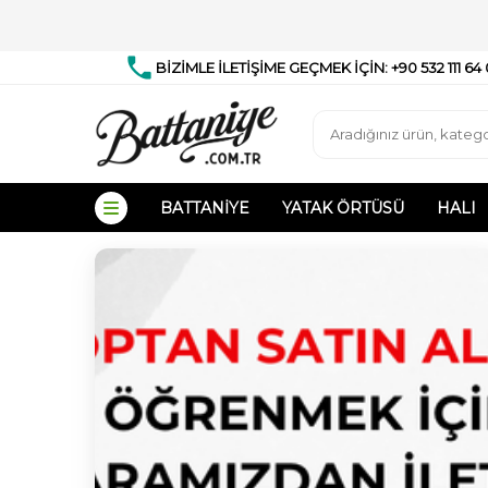
BİZİMLE İLETİŞİME GEÇMEK İÇİN: +90 532 111 64
BATTANIYE
YATAK ÖRTÜSÜ
HALI