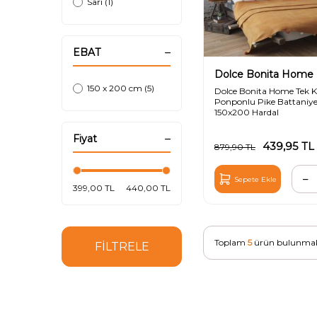
Sarı (1)
EBAT
Dolce Bonita Home
150 x 200 cm (5)
Dolce Bonita Home Tek Ki
Ponponlu Pike Battaniy
150x200 Hardal
Fiyat
439,95
TL
879,90
TL
Sepete Ekle
399,00 TL
440,00 TL
Toplam
5
ürün bulunmak
FİLTRELE