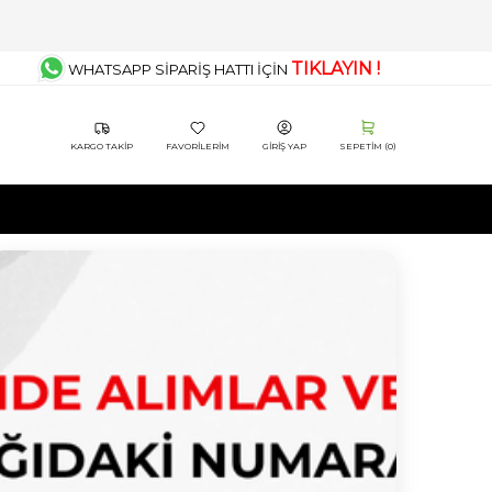
TIKLAYIN !
WHATSAPP SİPARİŞ HATTI İÇİN
KARGO TAKIP
FAVORILERIM
GIRIŞ YAP
SEPETIM (
0
)