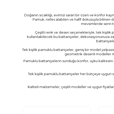
Doğanın sıcaklığı, evimizi saran bir özen ve konfor kay
Pamuk, nefes alabilen ve hafif dokusuyla bilinen doğ
mevsimlerde serin tu
Çeşitli renk ve desen seçenekleriyle, tek kişilik
kullanılabilecek bu battaniyeler, dekorasyonunuza zarif
battaniyel
Tek kişilik pamuklu battaniyeler, geniş bir model yelpazes
geometrik desenli modeller mo
Pamuklu battaniyelerin sunduğu konfor, uyku kalitesini ar
Tek kişilik pamuklu battaniyeler her bütçeye uygun se
Kaliteli malzemeler, çeşitli modeller ve uygun fiyatlar