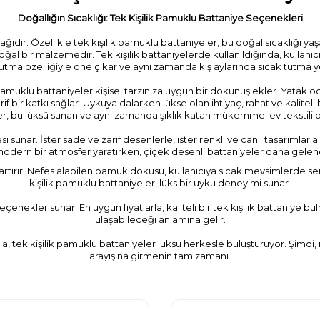
Doğallığın Sıcaklığı: Tek Kişilik Pamuklu Battaniye Seçenekleri
nağıdır. Özellikle tek kişilik pamuklu battaniyeler, bu doğal sıcaklığı 
al bir malzemedir. Tek kişilik battaniyelerde kullanıldığında, kullanıcıla
tma özelliğiyle öne çıkar ve aynı zamanda kış aylarında sıcak tutma ye
 pamuklu battaniyeler kişisel tarzınıza uygun bir dokunuş ekler. Yatak
 bir katkı sağlar. Uykuya dalarken lükse olan ihtiyaç, rahat ve kaliteli
er, bu lüksü sunan ve aynı zamanda şıklık katan mükemmel ev tekstili pa
i sunar. İster sade ve zarif desenlerle, ister renkli ve canlı tasarımlar
dern bir atmosfer yaratırken, çiçek desenli battaniyeler daha gelene
tırır. Nefes alabilen pamuk dokusu, kullanıcıya sıcak mevsimlerde serinli
kişilik pamuklu battaniyeler, lüks bir uyku deneyimi sunar.
çenekler sunar. En uygun fiyatlarla, kaliteli bir tek kişilik battaniy
ulaşabileceği anlamına gelir.
la, tek kişilik pamuklu battaniyeler lüksü herkesle buluşturuyor. Şimdi, r
arayışına girmenin tam zamanı.