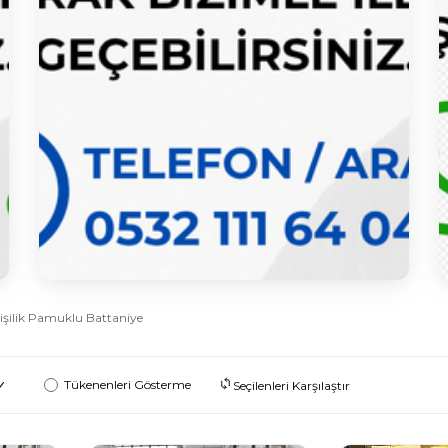
işilik Pamuklu Battaniye
Tükenenleri Gösterme
Seçilenleri Karşılaştır