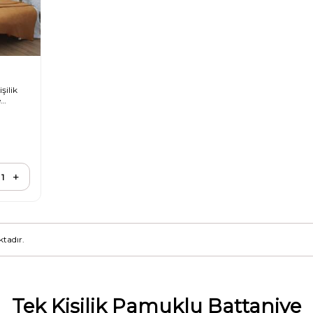
şilik
e
tadır.
Tek Kişilik Pamuklu Battaniye