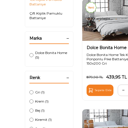
Battaniye
Yeni
Çift Kişilik Pamuklu
Battaniye
Karşılaştır
Marka
Dolce Bonita Home
Dolce Bonita Home
Dolce Bonita Home Tek Ki
(5)
Ponponlu Pike Battaniy
150x200 Gri
439,95
TL
879,90
TL
Renk
Sepete Ekle
Gri (1)
Krem (1)
Bej (1)
Karşılaştır
Kiremit (1)