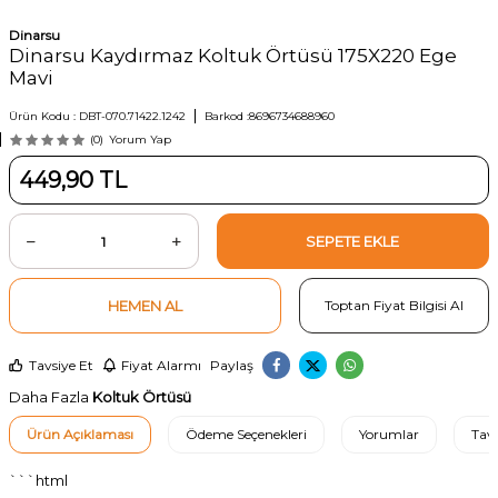
Dinarsu
Dinarsu Kaydırmaz Koltuk Örtüsü 175X220 Ege
Mavi
Ürün Kodu :
DBT-070.71422.1242
Barkod :
8696734688960
(0)
Yorum Yap
449,90
TL
SEPETE EKLE
HEMEN AL
Toptan Fiyat Bilgisi Al
Tavsiye Et
Fiyat Alarmı
Paylaş
Daha Fazla
Koltuk Örtüsü
Ürün Açıklaması
Ödeme Seçenekleri
Yorumlar
Tavs
```html