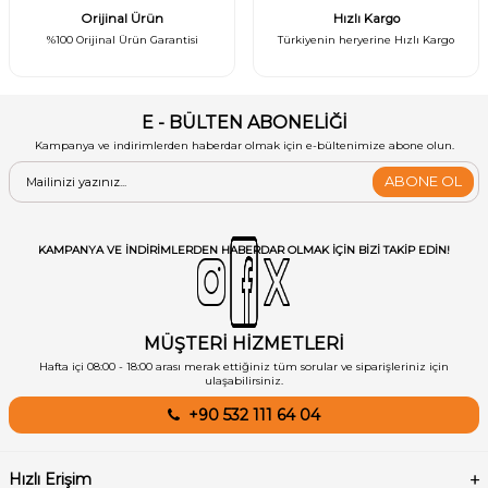
Orijinal Ürün
Hızlı Kargo
%100 Orijinal Ürün Garantisi
Türkiyenin heryerine Hızlı Kargo
E - BÜLTEN ABONELİĞİ
Kampanya ve indirimlerden haberdar olmak için e-bültenimize abone olun.
ABONE OL
KAMPANYA VE INDIRIMLERDEN HABERDAR OLMAK IÇIN BIZI TAKIP EDIN!
MÜŞTERİ HİZMETLERİ
Hafta içi 08:00 - 18:00 arası merak ettiğiniz tüm sorular ve siparişleriniz için
ulaşabilirsiniz.
+90 532 111 64 04
Hızlı Erişim