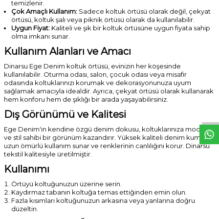
temizlenir.
Çok Amaçlı Kullanım:
Sadece koltuk örtüsü olarak değil, çekyat
örtüsü, koltuk şalı veya piknik örtüsü olarak da kullanılabilir.
Uygun Fiyat:
Kaliteli ve şık bir koltuk örtüsüne uygun fiyata sahip
olma imkanı sunar.
Kullanım Alanları ve Amacı
Dinarsu Ege Denim koltuk örtüsü, evinizin her köşesinde
kullanılabilir. Oturma odası, salon, çocuk odası veya misafir
odasında koltuklarınızı korumak ve dekorasyonunuza uyum
W
h
t
s
a
p
p
D
e
s
e
H
a
t
t
sağlamak amacıyla idealdir. Ayrıca, çekyat örtüsü olarak kullanarak
hem konforu hem de şıklığı bir arada yaşayabilirsiniz.
Dış Görünümü ve Kalitesi
Ege Denim'in kendine özgü denim dokusu, koltuklarınıza modern
ve stil sahibi bir görünüm kazandırır. Yüksek kaliteli denim kumaşı,
uzun ömürlü kullanım sunar ve renklerinin canlılığını korur. Dinarsu
tekstil kalitesiyle üretilmiştir.
Kullanımı
Örtüyü koltuğunuzun üzerine serin.
Kaydırmaz tabanın koltuğa temas ettiğinden emin olun.
Fazla kısımları koltuğunuzun arkasına veya yanlarına doğru
düzeltin.