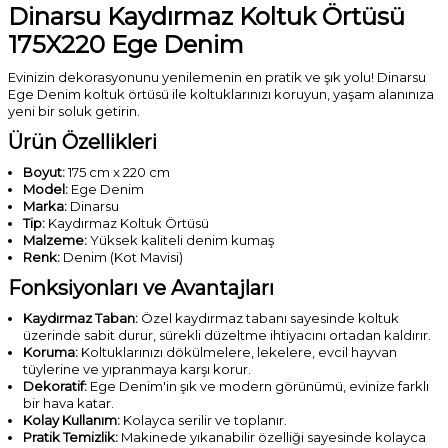
Dinarsu Kaydırmaz Koltuk Örtüsü
175X220 Ege Denim
Evinizin dekorasyonunu yenilemenin en pratik ve şık yolu! Dinarsu
Ege Denim koltuk örtüsü ile koltuklarınızı koruyun, yaşam alanınıza
yeni bir soluk getirin.
Ürün Özellikleri
Boyut:
175 cm x 220 cm
Model:
Ege Denim
Marka:
Dinarsu
Tip:
Kaydırmaz Koltuk Örtüsü
Malzeme:
Yüksek kaliteli denim kumaş
Renk:
Denim (Kot Mavisi)
Fonksiyonları ve Avantajları
Kaydırmaz Taban:
Özel kaydırmaz tabanı sayesinde koltuk
üzerinde sabit durur, sürekli düzeltme ihtiyacını ortadan kaldırır.
Koruma:
Koltuklarınızı dökülmelere, lekelere, evcil hayvan
tüylerine ve yıpranmaya karşı korur.
Dekoratif:
Ege Denim'in şık ve modern görünümü, evinize farklı
bir hava katar.
Kolay Kullanım:
Kolayca serilir ve toplanır.
Pratik Temizlik:
Makinede yıkanabilir özelliği sayesinde kolayca