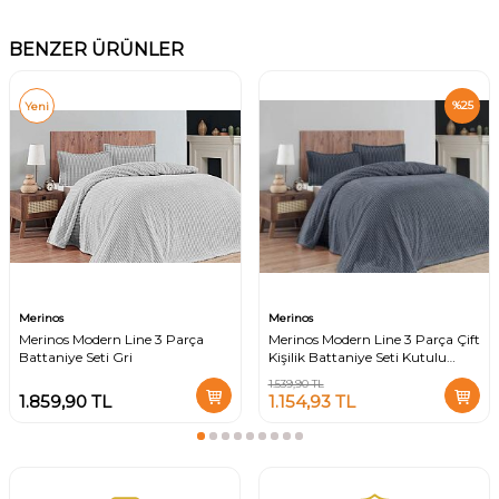
BENZER ÜRÜNLER
%
25
Yeni
Merinos
Merinos
Merinos Modern Line 3 Parça
Merinos Modern Line 3 Parça Çift
Battaniye Seti Gri
Kişilik Battaniye Seti Kutulu
220x240 Okyanus Mavisi
1.539,90
TL
1.859,90
TL
1.154,93
TL