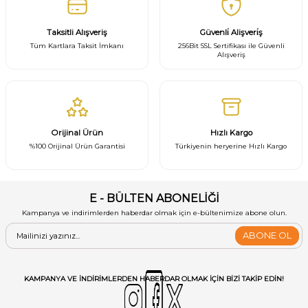
Taksitli Alışveriş
Güvenli̇ Alişveri̇ş
Tüm Kartlara Taksit İmkanı
256Bit SSL Sertifikası ile Güvenli
Alışveriş
Orijinal Ürün
Hızlı Kargo
%100 Orijinal Ürün Garantisi
Türkiyenin heryerine Hızlı Kargo
E - BÜLTEN ABONELİĞİ
Kampanya ve indirimlerden haberdar olmak için e-bültenimize abone olun.
ABONE OL
KAMPANYA VE INDIRIMLERDEN HABERDAR OLMAK IÇIN BIZI TAKIP EDIN!