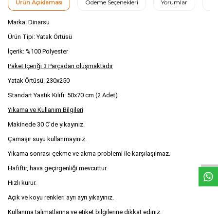
Ürün Açıklaması
Ödeme Seçenekleri
Yorumlar
Ta
Marka: Dinarsu
Ürün Tipi: Yatak Örtüsü
İçerik: %100 Polyester
Paket İçeriği 3 Parçadan oluşmaktadır
Yatak Örtüsü: 230x250
Standart Yastık Kılıfı: 50x70 cm (2 Adet)
Yıkama ve Kullanım Bilgileri
Makinede 30 C’de yıkayınız.
W
h
t
s
a
p
p
D
e
s
e
H
a
t
t
Çamaşır suyu kullanmayınız.
Yıkama sonrası çekme ve akma problemi ile karşılaşılmaz.
Hafiftir, hava geçirgenliği mevcuttur.
Hızlı kurur.
Açık ve koyu renkleri ayrı ayrı yıkayınız.
Kullanma talimatlarına ve etiket bilgilerine dikkat ediniz.