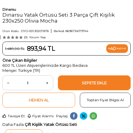
Dinarsu
Dinarsu Yatak Örtüsü Seti 3 Parça Çift Kişilik
230x250 Olivia Mocha
Ürün Kodu :
DYO-001.30207.878
Barkod :
8696734079744
(0)
Yorum Yap
893,94
TL
40
1.489,90
TL
%
İndirim
Öne Çıkan Bilgiler
600 TL Üzeri Alışverişlerinizde Kargo Bedava
Menşei: Türkiye (TR)
SEPETE EKLE
HEMEN AL
Toptan Fiyat Bilgisi Al
Tavsiye Et
Fiyat Alarmı
Paylaş
Daha Fazla
Çift Kişilik Yatak Örtüsü Seti