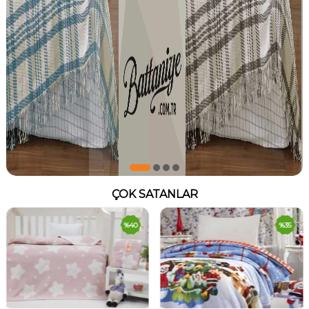
ÇOK SATANLAR
%
40
%
35