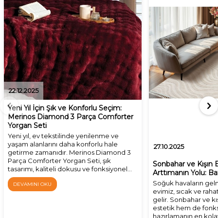
22.12.2025
Yeni Yıl İçin Şık ve Konforlu Seçim:
Merinos Diamond 3 Parça Comforter
Yorgan Seti
Yeni yıl, ev tekstilinde yenilenme ve
yaşam alanlarını daha konforlu hale
27.10.2025
getirme zamanıdır. Merinos Diamond 3
Parça Comforter Yorgan Seti, şık
Sonbahar ve Kışın
tasarımı, kaliteli dokusu ve fonksiyonel
Arttımanın Yolu: Ba
yapısıyla yeni yıl yorgan seti arayanlar için
Soğuk havaların gelm
DEVAMINI OKU
ideal bir tercihtir.
evimiz, sıcak ve rahat
gelir. Sonbahar ve k
estetik hem de fonks
hazırlamanın en kolay