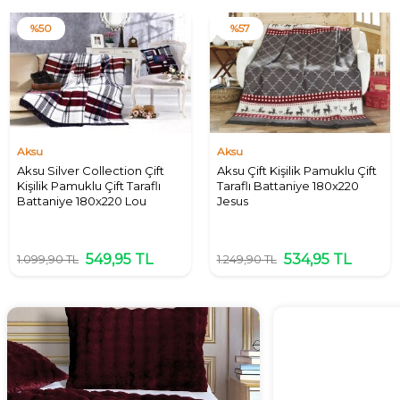
%
50
%
57
Aksu
Aksu
Aksu Silver Collection Çift
Aksu Çift Kişilik Pamuklu Çift
Kişilik Pamuklu Çift Taraflı
Taraflı Battaniye 180x220
Battaniye 180x220 Lou
Jesus
549,95
TL
534,95
TL
1.099,90
TL
1.249,90
TL