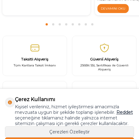
doğru battaniye ve ha
DEVAMINI OKU
Taksitli Alışveriş
Güvenli̇ Alişveri̇ş
Tüm Kartlara Taksit İmkanı
256Bit SSL Sertifikası ile Güvenli
Alışveriş
Çerez Kullanımı
Orijinal Ürün
Hızlı Kargo
Kişisel verileriniz, hizmet iyileştirmesi amacımızla
%100 Orijinal Ürün Garantisi
Türkiyenin heryerine Hızlı Kargo
mevzuata uygun bir şekilde toplanıp işlenebilir.
Reddet
seçeneğine tıklamanız halinde yalnızca internet
sitemizin çalışması için gerekli çerezler kullanılacaktır.
Çerezleri Özelleştir
E - BÜLTEN ABONELİĞİ