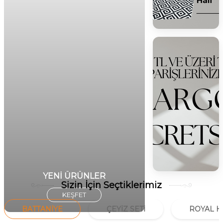
YENİ ÜRÜNLER
Sizin İçin Seçtiklerimiz
KEŞFET
BATTANIYE
ÇEYIZ SETI
ROYAL H