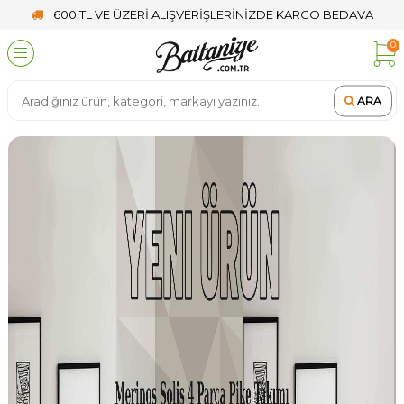
600 TL VE ÜZERİ ALIŞVERİŞLERİNİZDE KARGO BEDAVA
0
ARA