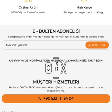
Orijinal Ürün
Hızlı Kargo
%100 Orijinal Ürün Garantisi
Türkiyenin heryerine Hızlı Kargo
E - BÜLTEN ABONELİĞİ
Kampanya ve indirimlerden haberdar olmak için e-bültenimize abone olun.
ABONE OL
KAMPANYA VE INDIRIMLERDEN HABERDAR OLMAK IÇIN BIZI TAKIP EDIN!
MÜŞTERİ HİZMETLERİ
Hafta içi 08:00 - 18:00 arası merak ettiğiniz tüm sorular ve siparişleriniz için
ulaşabilirsiniz.
+90 532 111 64 04