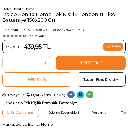
Dolce Bonita Home
Dolce Bonita Home Tek Kişilik Ponponlu Pike
Battaniye 150x200 Gri
Ürün Kodu :
URT-872.20001.009
Barkod :
8696734187494
(0)
Yorum Yap
439,95
TL
50
879,90
TL
%
İndirim
SEPETE EKLE
HEMEN AL
Toptan Fiyat Bilgisi Al
Tavsiye Et
Fiyat Alarmı
Paylaş
Daha Fazla
Tek Kişilik Pamuklu Battaniye
Ürün Açıklaması
Ödeme Seçenekleri
Yorumlar
Tavs
Marka: Dolce Bonita Home