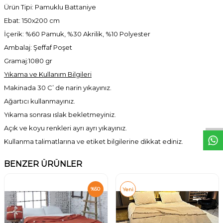
Ürün Tipi: Pamuklu Battaniye
Ebat: 150x200 cm
İçerik: %60 Pamuk, %30 Akrilik, %10 Polyester
Ambalaj: Şeffaf Poşet
Gramaj:1080 gr
Yıkama ve Kullanım Bilgileri
Makinada 30 C’ de narin yıkayınız.
W
h
t
s
a
p
p
D
e
s
e
H
a
t
t
Ağartıcı kullanmayınız.
Yıkama sonrası ıslak bekletmeyiniz.
Açık ve koyu renkleri ayrı ayrı yıkayınız.
Kullanma talimatlarına ve etiket bilgilerine dikkat ediniz.
BENZER ÜRÜNLER
%
50
Yeni