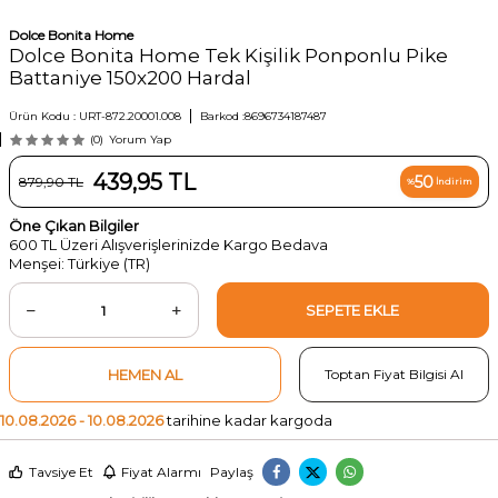
Dolce Bonita Home
Dolce Bonita Home Tek Kişilik Ponponlu Pike
Battaniye 150x200 Hardal
Ürün Kodu :
URT-872.20001.008
Barkod :
8696734187487
(0)
Yorum Yap
439,95
TL
50
879,90
TL
%
İndirim
Öne Çıkan Bilgiler
600 TL Üzeri Alışverişlerinizde Kargo Bedava
Menşei: Türkiye (TR)
SEPETE EKLE
HEMEN AL
Toptan Fiyat Bilgisi Al
10.08.2026 - 10.08.2026
tarihine kadar kargoda
Tavsiye Et
Fiyat Alarmı
Paylaş