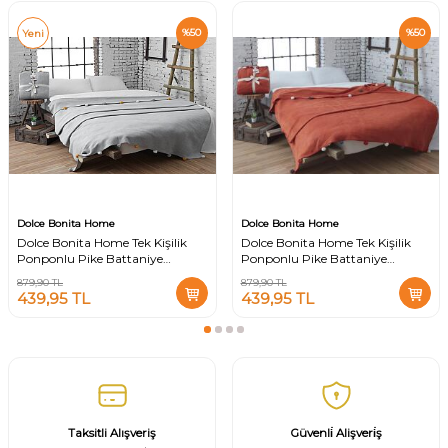
%
50
%
50
Yeni
Dolce Bonita Home
Dolce Bonita Home
Dolce Bonita Home Tek Kişilik
Dolce Bonita Home Tek Kişilik
Ponponlu Pike Battaniye
Ponponlu Pike Battaniye
150x200 Gri
150x200 Kiremit
879,90
TL
879,90
TL
439,95
TL
439,95
TL
Taksitli Alışveriş
Güvenli̇ Alişveri̇ş