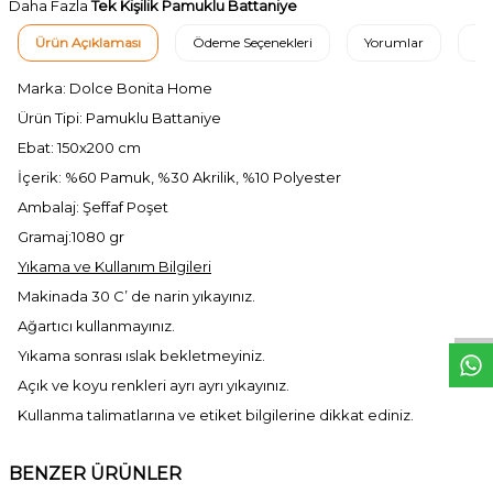
Daha Fazla
Tek Kişilik Pamuklu Battaniye
Ürün Açıklaması
Ödeme Seçenekleri
Yorumlar
Ta
Marka: Dolce Bonita Home
Ürün Tipi: Pamuklu Battaniye
Ebat: 150x200 cm
İçerik: %60 Pamuk, %30 Akrilik, %10 Polyester
Ambalaj: Şeffaf Poşet
Gramaj:1080 gr
W
h
t
s
a
p
p
D
e
s
e
H
a
t
t
Yıkama ve Kullanım Bilgileri
Makinada 30 C’ de narin yıkayınız.
Ağartıcı kullanmayınız.
Yıkama sonrası ıslak bekletmeyiniz.
Açık ve koyu renkleri ayrı ayrı yıkayınız.
Kullanma talimatlarına ve etiket bilgilerine dikkat ediniz.
BENZER ÜRÜNLER