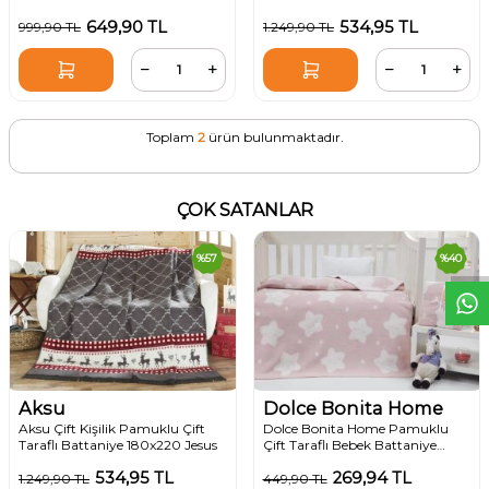
649,90
TL
534,95
TL
999,90
TL
1.249,90
TL
Toplam
2
ürün bulunmaktadır.
W
h
t
s
a
p
p
D
e
s
e
H
a
t
t
ÇOK SATANLAR
%
57
%
40
Aksu
Dolce Bonita Home
Aksu Çift Kişilik Pamuklu Çift
Dolce Bonita Home Pamuklu
Taraflı Battaniye 180x220 Jesus
Çift Taraflı Bebek Battaniye
100x120 Star Açık Pudra
534,95
TL
269,94
TL
1.249,90
TL
449,90
TL