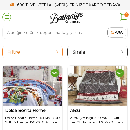
600 TL VE ÜZERİ ALIŞVERİŞLERİNİZDE KARGO BEDAVA
0
ARA
Filtre
Sırala
%
35
%
57
Dolce Bonita Home
Aksu
Dolce Bonita Home Tek Kişilik 3D
Aksu Çift Kişilik Pamuklu Çift
Soft Battaniye 150x200 Amour
Taraflı Battaniye 180x220 Jesus