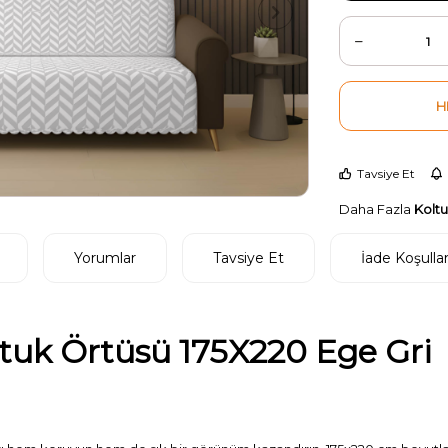
H
Tavsiye Et
Daha Fazla
Kolt
Yorumlar
Tavsiye Et
İade Koşullar
tuk Örtüsü 175X220 Ege Gri