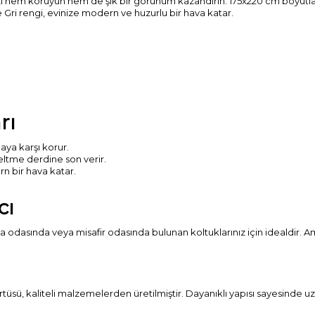
ızı hem koruyun hem de şık bir görünüm kazandırın. 175x220 cm boyutl
 Gri rengi, evinize modern ve huzurlu bir hava katar.
rı
aya karşı korur.
ltme derdine son verir.
rn bir hava katar.
cı
a odasında veya misafir odasında bulunan koltuklarınız için idealdir. 
rtüsü, kaliteli malzemelerden üretilmiştir. Dayanıklı yapısı sayesinde u