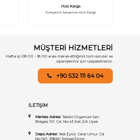
Hızlı Kargo
Türkiyenin heryerine Hızlı Kargo
MÜŞTERİ HİZMETLERİ
Hafta içi 08:00 - 18:00 arası merak ettiğiniz tüm sorular ve
siparişleriniz için ulaşabilirsiniz.
+90 532 111 64 04
İLETİŞİM
Merkez Adresi:
Tekstil Organize San.
Bölgesi 101. Cd. No:43 Kat:2/A Uşak
Depo Adresi:
Yedi Eylül, Celal Umur Cd.
No:16/1, 35860 Torbalı/İzmir