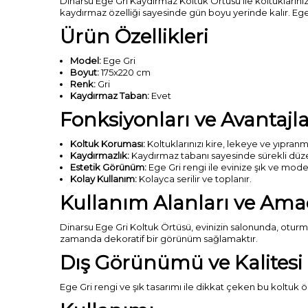
Dinarsu Ege Gri Kaydırmaz Koltuk Örtüsü ile koltukların
kaydırmaz özelliği sayesinde gün boyu yerinde kalır. Ege
Ürün Özellikleri
Model:
Ege Gri
Boyut:
175x220 cm
Renk:
Gri
Kaydırmaz Taban:
Evet
Fonksiyonları ve Avantajla
Koltuk Koruması:
Koltuklarınızı kire, lekeye ve yıpranm
Kaydırmazlık:
Kaydırmaz tabanı sayesinde sürekli düze
Estetik Görünüm:
Ege Gri rengi ile evinize şık ve mode
Kolay Kullanım:
Kolayca serilir ve toplanır.
Kullanım Alanları ve Ama
Dinarsu Ege Gri Koltuk Örtüsü, evinizin salonunda, oturm
zamanda dekoratif bir görünüm sağlamaktır.
Dış Görünümü ve Kalitesi
Ege Gri rengi ve şık tasarımı ile dikkat çeken bu koltuk ö