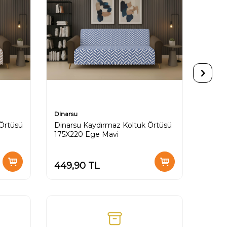
Dinarsu
Dinars
Örtüsü
Dinarsu Kaydırmaz Koltuk Örtüsü
Dinar
175X220 Ege Mavi
175X2
449,90
TL
449