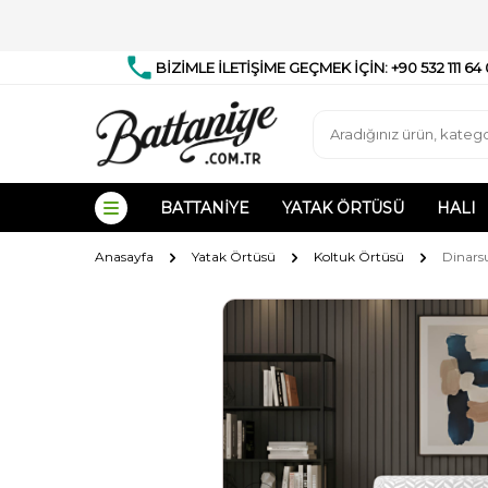
BİZİMLE İLETİŞİME GEÇMEK İÇİN: +90 532 111 64
BATTANIYE
YATAK ÖRTÜSÜ
HALI
Anasayfa
Yatak Örtüsü
Koltuk Örtüsü
Dinars