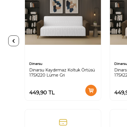
Dinarsu
Dinars
rtüsü
Dinarsu Kaydırmaz Koltuk Örtüsü
Dinars
175X220 Lüme Gri
175X2
449,90
TL
449,