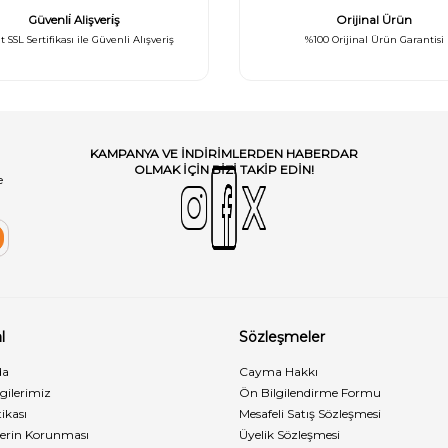
Güvenli̇ Alişveri̇ş
Orijinal Ürün
t SSL Sertifikası ile Güvenli Alışveriş
%100 Orijinal Ürün Garantisi
KAMPANYA VE INDIRIMLERDEN HABERDAR
OLMAK IÇIN BIZI TAKIP EDIN!
e
l
Sözleşmeler
da
Cayma Hakkı
lgilerimiz
Ön Bilgilendirme Formu
ikası
Mesafeli Satış Sözleşmesi
rilerin Korunması
Üyelik Sözleşmesi