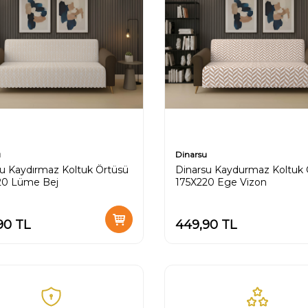
u
Dinarsu
u Kaydırmaz Koltuk Örtüsü
Dinarsu Kaydurmaz Koltuk 
20 Lüme Bej
175X220 Ege Vizon
90
TL
449,90
TL