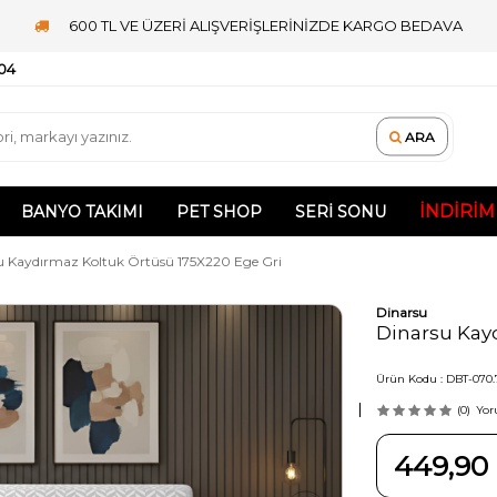
600 TL VE ÜZERİ ALIŞVERİŞLERİNİZDE KARGO BEDAVA
 04
ARA
İNDIRIM
BANYO TAKIMI
PET SHOP
SERI SONU
u Kaydırmaz Koltuk Örtüsü 175X220 Ege Gri
Dinarsu
Dinarsu Kay
Ürün Kodu :
DBT-070.
(0)
Yor
449,90