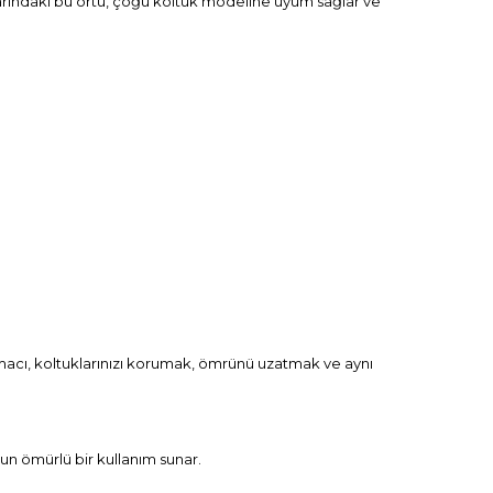
arındaki bu örtü, çoğu koltuk modeline uyum sağlar ve
Amacı, koltuklarınızı korumak, ömrünü uzatmak ve aynı
zun ömürlü bir kullanım sunar.