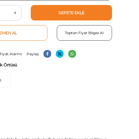
SEPETE EKLE
EMEN AL
Toptan Fiyat Bilgisi Al
Fiyat Alarmı
Paylaş
uk Örtüsü
ı