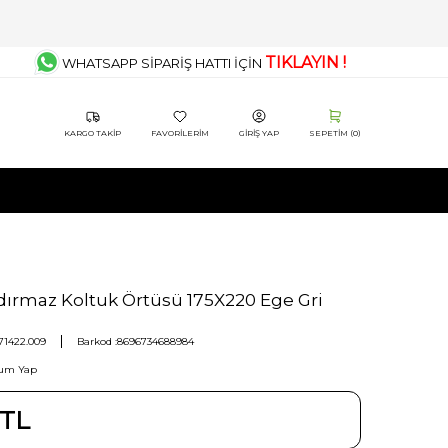
TIKLAYIN !
WHATSAPP SİPARİŞ HATTI İÇİN
KARGO TAKIP
FAVORILERIM
GIRIŞ YAP
SEPETIM (
0
)
dırmaz Koltuk Örtüsü 175X220 Ege Gri
71422.009
Barkod :
8696734688984
um Yap
TL