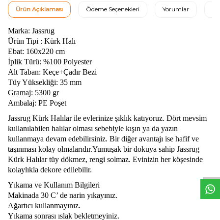
Ürün Açıklaması
Ödeme Seçenekleri
Yorumlar
Ta
Marka: Jassrug
Ürün Tipi : Kürk Halı
Ebat: 160x220 cm
İplik Türü: %100 Polyester
Alt Taban: Keçe+Çadır Bezi
Tüy Yüksekliği: 35 mm
Gramaj: 5300 gr
Ambalaj: PE Poşet
Jassrug Kürk Halılar ile evlerinize şıklık katıyoruz. Dört mevsim
kullanılabilen halılar olması sebebiyle kışın ya da yazın
kullanmaya devam edebilirsiniz. Bir diğer avantajı ise hafif ve
W
h
t
s
a
p
p
D
e
s
e
H
a
t
t
taşınması kolay olmalarıdır.Yumuşak bir dokuya sahip Jassrug
Kürk Halılar tüy dökmez, rengi solmaz. Evinizin her köşesinde
kolaylıkla dekore edilebilir.
Yıkama ve Kullanım Bilgileri
Makinada 30 C’ de narin yıkayınız.
Ağartıcı kullanmayınız.
Yıkama sonrası ıslak bekletmeyiniz.