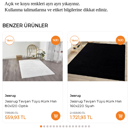
Açık ve koyu renkleri ayrı ayrı yıkayınız.
Kullanma talimatlarına ve etiket bilgilerine dikkat ediniz.
BENZER ÜRÜNLER
%
30
%
30
Yeni
Yeni
Jassrug
Jassrug
Jassrug Tavşan Tüyü Kürk Halı
Jassrug Tavşan Tüyü Kürk Halı
80x120 Optik
160x220 Siyah
799,90
TL
2.459,90
TL
559,93
TL
1.721,93
TL