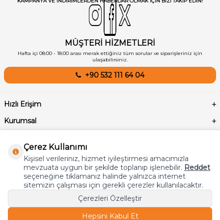
KAMPANYA VE INDIRIMLERDEN HABERDAR OLMAK IÇIN BIZI TAKIP EDIN!
MÜŞTERİ HİZMETLERİ
Hafta içi 08:00 - 18:00 arası merak ettiğiniz tüm sorular ve siparişleriniz için
ulaşabilirsiniz.
+90 532 111 64 04
Hızlı Erişim
Kurumsal
Sözleşmeler
Çerez Kullanımı
İLETİŞİM
Kişisel verileriniz, hizmet iyileştirmesi amacımızla
mevzuata uygun bir şekilde toplanıp işlenebilir.
Reddet
seçeneğine tıklamanız halinde yalnızca internet
sitemizin çalışması için gerekli çerezler kullanılacaktır.
Çerezleri Özelleştir
Hepsini Kabul Et