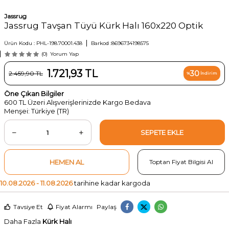
Jassrug
Jassrug Tavşan Tüyü Kürk Halı 160x220 Optik
Ürün Kodu :
PHL-198.70001.438
Barkod :
8696734198575
(0)
Yorum Yap
1.721,93
TL
30
2.459,90
TL
%
İndirim
Öne Çıkan Bilgiler
600 TL Üzeri Alışverişlerinizde Kargo Bedava
Menşei: Türkiye (TR)
SEPETE EKLE
HEMEN AL
Toptan Fiyat Bilgisi Al
10.08.2026 - 11.08.2026
tarihine kadar kargoda
Tavsiye Et
Fiyat Alarmı
Paylaş
Daha Fazla
Kürk Halı