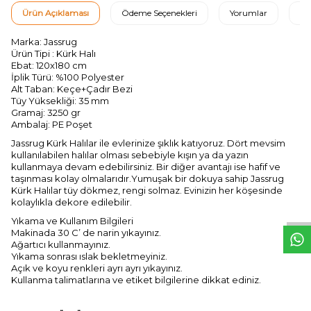
Ürün Açıklaması
Ödeme Seçenekleri
Yorumlar
Ta
Marka: Jassrug
Ürün Tipi : Kürk Halı
Ebat: 120x180 cm
İplik Türü: %100 Polyester
Alt Taban: Keçe+Çadır Bezi
Tüy Yüksekliği: 35 mm
Gramaj: 3250 gr
Ambalaj: PE Poşet
Jassrug Kürk Halılar ile evlerinize şıklık katıyoruz. Dört mevsim
kullanılabilen halılar olması sebebiyle kışın ya da yazın
kullanmaya devam edebilirsiniz. Bir diğer avantajı ise hafif ve
W
h
t
s
a
p
p
D
e
s
e
H
a
t
t
taşınması kolay olmalarıdır.Yumuşak bir dokuya sahip Jassrug
Kürk Halılar tüy dökmez, rengi solmaz. Evinizin her köşesinde
kolaylıkla dekore edilebilir.
Yıkama ve Kullanım Bilgileri
Makinada 30 C’ de narin yıkayınız.
Ağartıcı kullanmayınız.
Yıkama sonrası ıslak bekletmeyiniz.
Açık ve koyu renkleri ayrı ayrı yıkayınız.
Kullanma talimatlarına ve etiket bilgilerine dikkat ediniz.