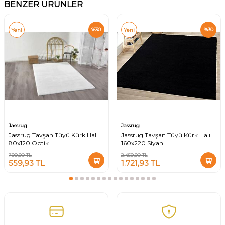
BENZER ÜRÜNLER
%
30
%
30
Yeni
Yeni
Jassrug
Jassrug
Jassrug Tavşan Tüyü Kürk Halı
Jassrug Tavşan Tüyü Kürk Halı
80x120 Optik
160x220 Siyah
799,90
TL
2.459,90
TL
559,93
TL
1.721,93
TL