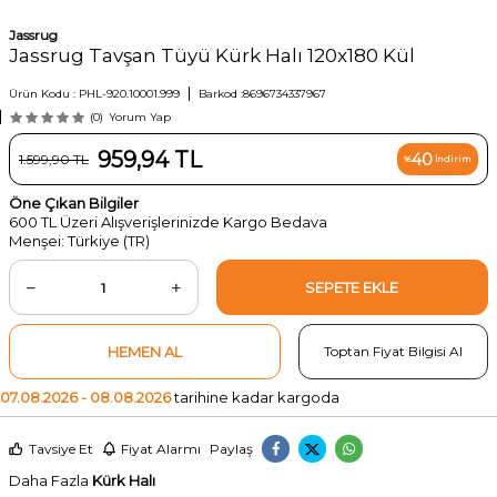
Jassrug
Jassrug Tavşan Tüyü Kürk Halı 120x180 Kül
Ürün Kodu :
PHL-920.10001.999
Barkod :
8696734337967
(0)
Yorum Yap
959,94
TL
40
1.599,90
TL
%
İndirim
Öne Çıkan Bilgiler
600 TL Üzeri Alışverişlerinizde Kargo Bedava
Menşei: Türkiye (TR)
SEPETE EKLE
HEMEN AL
Toptan Fiyat Bilgisi Al
07.08.2026 - 08.08.2026
tarihine kadar kargoda
Tavsiye Et
Fiyat Alarmı
Paylaş
Daha Fazla
Kürk Halı