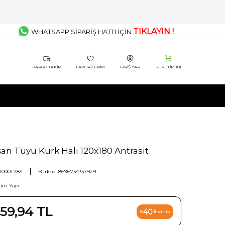
TIKLAYIN !
WHATSAPP SİPARİŞ HATTI İÇİN
KARGO TAKIP
FAVORILERIM
GIRIŞ YAP
SEPETIM (
0
)
an Tüyü Kürk Halı 120x180 Antrasit
10001.784
Barkod :
8696734337929
um Yap
59,94
TL
40
%
İndirim