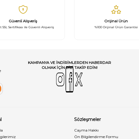
Güvenli̇ Alişveri̇ş
Orijinal Ürün
t SSL Sertifikası ile Güvenli Alışveriş
%100 Orijinal Ürün Garantisi
KAMPANYA VE INDIRIMLERDEN HABERDAR
OLMAK IÇIN BIZI TAKIP EDIN!
e
l
Sözleşmeler
da
Cayma Hakkı
lgilerimiz
Ön Bilgilendirme Formu