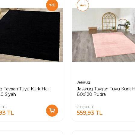
%
30
Yeni
Jassrug
g Tavşan Tüyü Kürk Halı
Jassrug Tavşan Tüyü Kürk H
20 Siyah
80x120 Pudra
0
TL
799,90
TL
,93
TL
559,93
TL