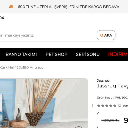
600 TL VE ÜZERİ ALIŞVERİŞLERİNİZDE KARGO BEDAVA
 04
ARA
İNDIRIM
BANYO TAKIMI
PET SHOP
SERI SONU
ürk Halı 120x180 Antrasit
Jassrug
Jassrug Tavş
Ürün Kodu :
PHL-920.
(0)
Yor
9
1.599,90
TL