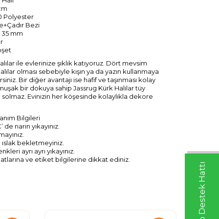
 cm
00 Polyester
çe+Çadır Bezi
: 35 mm
r
oşet
lılar ile evlerinize şıklık katıyoruz. Dört mevsim
halılar olması sebebiyle kışın ya da yazın kullanmaya
iniz. Bir diğer avantajı ise hafif ve taşınması kolay
muşak bir dokuya sahip Jassrug Kürk Halılar tüy
solmaz. Evinizin her köşesinde kolaylıkla dekore
anım Bilgileri
 de narin yıkayınız.
mayınız.
 ıslak bekletmeyiniz.
nkleri ayrı ayrı yıkayınız.
tlarına ve etiket bilgilerine dikkat ediniz.
Whatsapp Destek Hattı