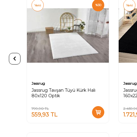
%
40
%
30
Yeni
Yeni
Jassrug
Jassrug
lı
Jassrug Tavşan Tüyü Kürk Halı
Jassru
80x120 Optik
160x2
799,90
TL
2.459,9
559,93
TL
1.721