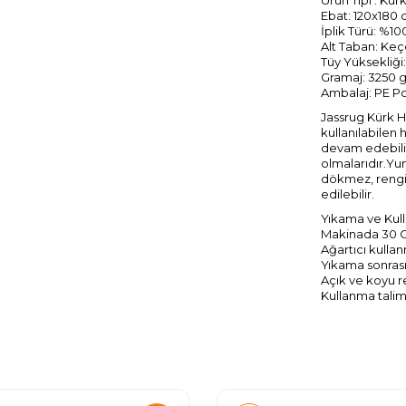
Ebat: 120x180
İplik Türü: %1
Alt Taban: Ke
Tüy Yüksekliği
Gramaj: 3250 g
Ambalaj: PE P
Jassrug Kürk Ha
kullanılabilen 
devam edebilirs
olmalarıdır.Yu
dökmez, rengi 
edilebilir.
Yıkama ve Kull
Makinada 30 C’
Ağartıcı kullan
Yıkama sonrası
Açık ve koyu re
Kullanma talima