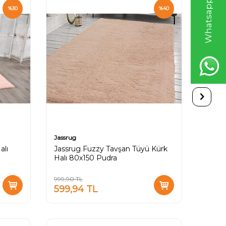
%
30
%
40
Jassrug
Jassru
alı
Jassrug Fuzzy Tavşan Tüyü Kürk
Jassr
Halı 80x150 Pudra
160X2
999,90
TL
2.459,
599,94
TL
1.721