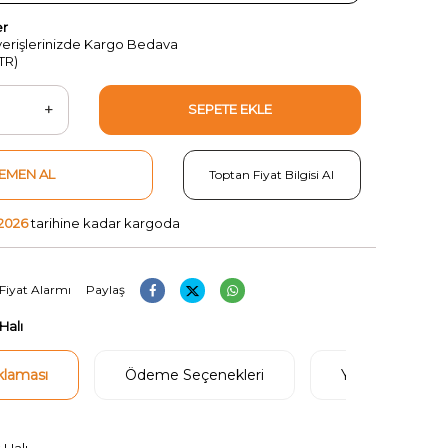
er
şverişlerinizde Kargo Bedava
TR)
SEPETE EKLE
EMEN AL
Toptan Fiyat Bilgisi Al
.2026
tarihine kadar kargoda
Fiyat Alarmı
Paylaş
Halı
klaması
Ödeme Seçenekleri
Yorumlar
g
 Halı