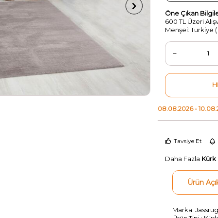
Öne Çıkan Bilgil
600 TL Üzeri Alı
Menşei: Türkiye (
H
08.08.2026 - 10.08
Tavsiye Et
Daha Fazla
Kürk 
Ürün Açı
Marka: Jassru
Ürün Tipi : Kürk