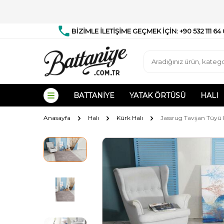
BİZİMLE İLETİŞİME GEÇMEK İÇİN: +90 532 111 64
BATTANIYE
YATAK ÖRTÜSÜ
HALI
Anasayfa
Halı
Kürk Halı
Jassrug Tavşan Tüyü K