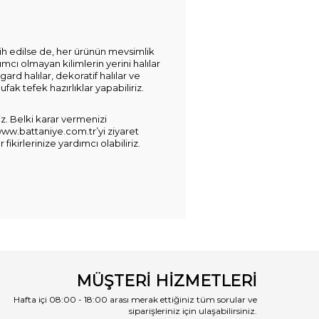
rcih edilse de, her ürünün mevsimlik
ımcı olmayan kilimlerin yerini halılar
ngard halılar, dekoratif halılar ve
ak tefek hazırlıklar yapabiliriz.
niz. Belki karar vermenizi
ww.battaniye.com.tr’yi
ziyaret
ikirlerinize yardımcı olabiliriz.
MÜŞTERİ HİZMETLERİ
Hafta içi 08:00 - 18:00 arası merak ettiğiniz tüm sorular ve
siparişleriniz için ulaşabilirsiniz.