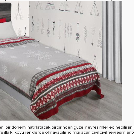
ni bir dönemi hatırlatacak birbirinden güzel nevresimler edinebilirsin
 illa ki koyu renklerde olmayabilir, içimizi açan cıvıl cıvıl nevresimler te