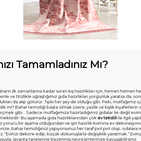
rınızı Tamamladınız Mı?
rın ilk zamanlarına kadar süren kış hazırlıkları için, hemen hemen he
enle ve titizlikle uğraştığımız gıda hazırlıkları yorgunluk yaratsa da, s
kları da alıp götürür. Tıpkı her şey de olduğu gibi. Peki, mutfağımız için
k mı? Bahar temizliği başta olmak üzere, yazlık ve kışlık kıyafetlerin ay
geçmek gibi… Sadece mutfağımıza hazırladığımız gıdalar ile değil ev
 etmektedir. Bu aşamada gıda hazırlıklarından çok
ev tekstili
ile ilgili y
yorucu bir aşama olduğundan ve işin hazırlık kısmına ev dekorasyonu 
e, bahar temizliğinizi yapıyorsunuz her taraf pırıl pırıl olup, odalara mi
; “Evinizi dekore edip, küçük dokunuşlarla değişiklik yaratmak.” Evinize
kusuyla, lavanta tanelerine bezenmiş nevresimlerinize kavuşabilirsiniz.