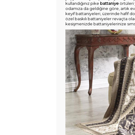
kullandığınız pike
battaniye
örtüleri
odamıza da geldiğine göre, artık evi
keyif battaniyeleri, üzerinde hafif 
özel baskılı battaniyeler revaçta o
kesişmenizde battaniyelerinize sımsıkı