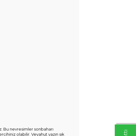
iz. Bu nevresimler sonbaharı
rcihiniz olabilir. Veyahut yazın sık