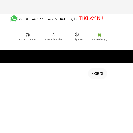
TIKLAYIN !
WHATSAPP SİPARİŞ HATTI İÇİN
KARGO TAKIP
FAVORILERIM
GIRIŞ YAP
SEPETIM (
0
)
GERI