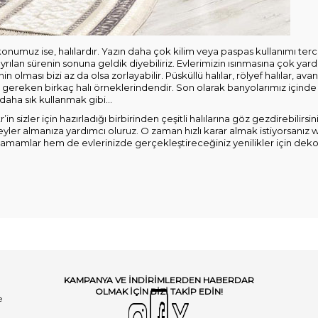
ı konumuz ise, halılardır. Yazın daha çok kilim veya paspas kullanımı te
yrılan sürenin sonuna geldik diyebiliriz. Evlerimizin ısınmasına çok yard
in olması bizi az da olsa zorlayabilir. Püsküllü halılar, rölyef halılar, ava
gereken birkaç halı örneklerindendir. Son olarak banyolarımız içinde uf
 daha sık kullanmak gibi…
’in
sizler için hazırladığı birbirinden çeşitli halılarına göz gezdirebilirsi
yler almanıza yardımcı oluruz. O zaman hızlı karar almak istiyorsanız
w
ı tamamlar hem de evlerinizde gerçekleştireceğiniz yenilikler için dekor f
KAMPANYA VE INDIRIMLERDEN HABERDAR
OLMAK IÇIN BIZI TAKIP EDIN!
e