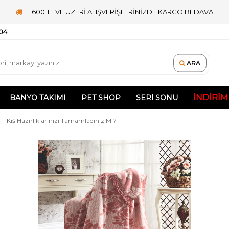
600 TL VE ÜZERİ ALIŞVERİŞLERİNİZDE KARGO BEDAVA
 04
ARA
İNDIRIM
BANYO TAKIMI
PET SHOP
SERI SONU
Kış Hazırlıklarınızı Tamamladınız Mı?