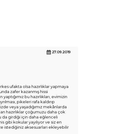
27.09.2019
rkes ufakta olsa hazırlıklar yapmaya
onunda zafer kazanmış hissi
 yaptığımız bu hazırlıkları, evimizin
rılması, pikeleri rafa kaldırıp
imizde veya yaşadığımız mekânlarda
apılan hazırlıklar çoğumuzu daha çok
da girdiği için daha eğlenceli
s gibi kokular yayılıyor ve siz en
 istediğiniz aksesuarları ekleyebilir