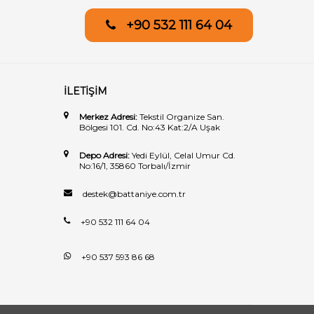
+90 532 111 64 04
İLETİŞİM
Merkez Adresi:
Tekstil Organize San.
Bölgesi 101. Cd. No:43 Kat:2/A Uşak
Depo Adresi:
Yedi Eylül, Celal Umur Cd.
No:16/1, 35860 Torbalı/İzmir
destek@battaniye.com.tr
+90 532 111 64 04
+90 537 593 86 68