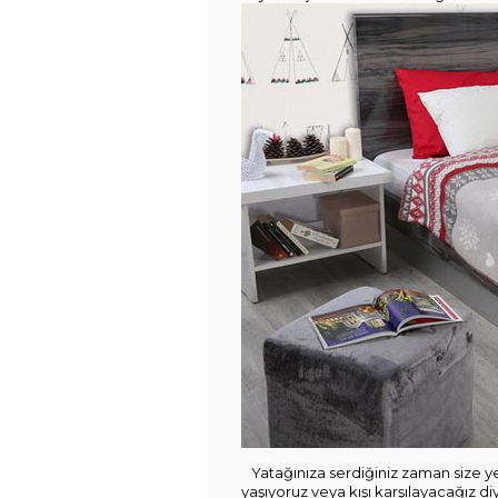
Yatağınıza serdiğiniz zaman size ye
yaşıyoruz veya kışı karşılayacağız diye