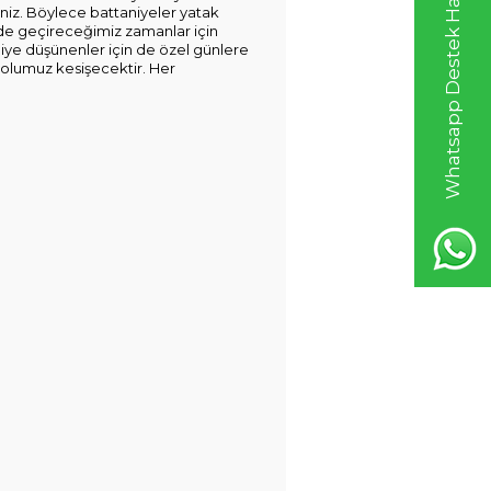
Whatsapp Destek Hattı
siniz. Böylece battaniyeler yatak
erde geçireceğimiz zamanlar için
diye düşünenler için de özel günlere
yolumuz kesişecektir. Her