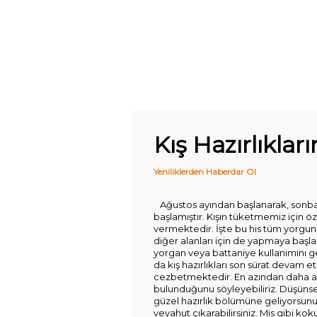
Kış Hazırlıkla
Yeniliklerden Haberdar Ol
Ağustos ayından başlanarak, sonbaha
başlamıştır. Kışın tüketmemiz için öz
vermektedir. İşte bu his tüm yorgunlu
diğer alanları için de yapmaya başladı
yorgan veya battaniye kullanımını 
da kış hazırlıkları son sürat devam
cezbetmektedir. En azından daha az 
bulunduğunu söyleyebiliriz. Düşünseniz
güzel hazırlık bölümüne geliyorsunuz
veyahut çıkarabilirsiniz. Mis gibi ko